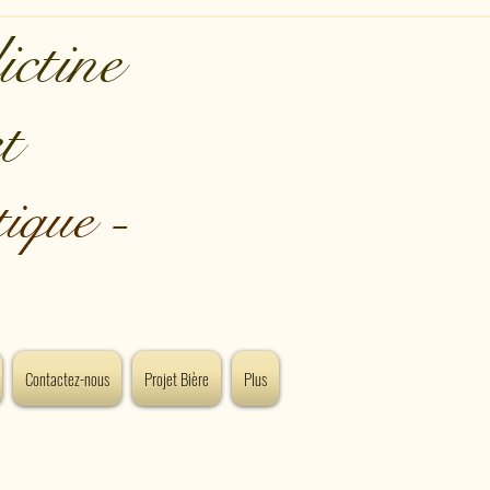
ctine
t
ique -
Contactez-nous
Projet Bière
Plus