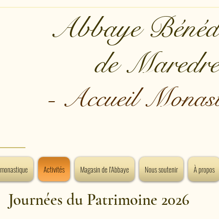
Abbaye Bénédi
de Maredre
- Accueil Monast
 monastique
Activités
Magasin de l'Abbaye
Nous soutenir
À propos
Journées du Patrimoine 2026