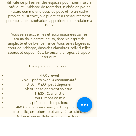
difficile de préserver des espaces pour nourrir sa vie
intérieure. L’abbaye de Maredret, nichée en pleine
nature comme une oasis de paix, offre un cadre
propice au silence, à la prière et au ressourcement
pour celles qui souhaitent approfondir leur relation à
Dieu.
Vous serez accueillies et accompagnées par les
sœurs de la communauté, dans un esprit de
simplicité et de bienveillance. Vous serez logées au
cœur de l’abbaye, dans des chambres individuelles
sobres et dépouillées, favorisant le repos et la paix
intérieure.
Exemple d’une journée :
7h00 : réveil
7h25 : prière avec la communauté
8h00 – 9h00 : petit déjeuner
9h30 : enseignement spirituel
11h30 : Eucharistie
13h00 : repas de midi
après-midi : temps libre
14h00 : ateliers au choix (jardinage, cuisine,
cueillette, entretien…) et activités artistiques
(cithare, piano, flûte, enluminure, tricot,
céramique…)
16h30 : goûter
18h00 : vêpres
18h45 : souper