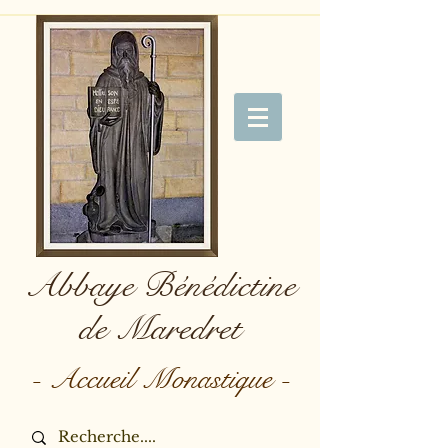
Abbaye Bénédictine
de Maredret
- Accueil Monastique -