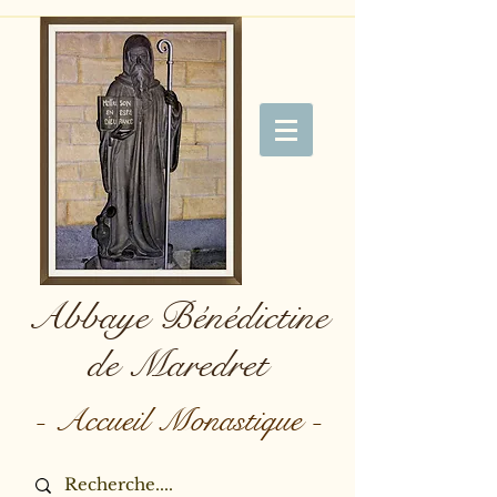
Abbaye Bénédictine
de Maredret
- Accueil Monastique -