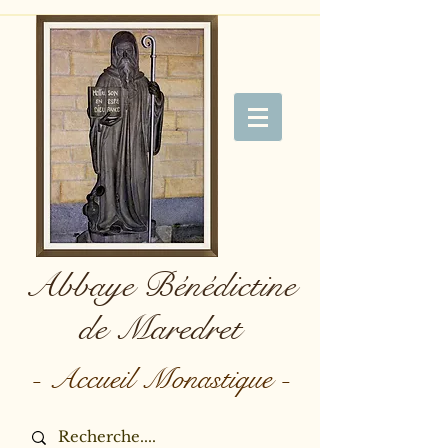
Abbaye Bénédictine
de Maredret
- Accueil Monastique -