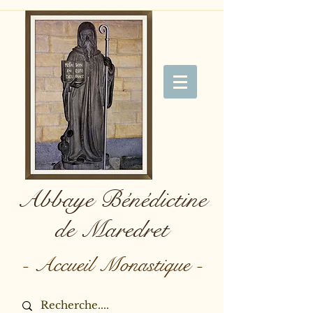
Abbaye Bénédictine
de Maredret
- Accueil Monastique -