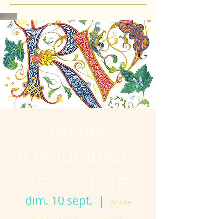
Atelier
d'enluminure
avec Sr Fides
dim. 10 sept.
  |  
Anhée