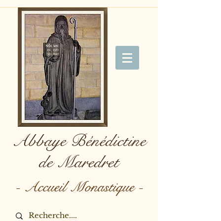
Abbaye Bénédictine
de Maredret
- Accueil Monastique -