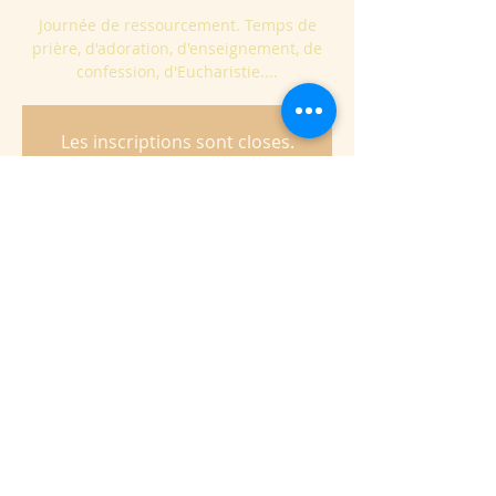
Journée de ressourcement. Temps de
prière, d'adoration, d'enseignement, de
confession, d'Eucharistie....
Les inscriptions sont closes.
Voir autres événements
Heure et lieu
24 avr. 2022, 09:00 – 17:00
Abbaye de Maredret, Rue des Laidmonts
9, 5537 Anhée, Belgique
Partager cet événement