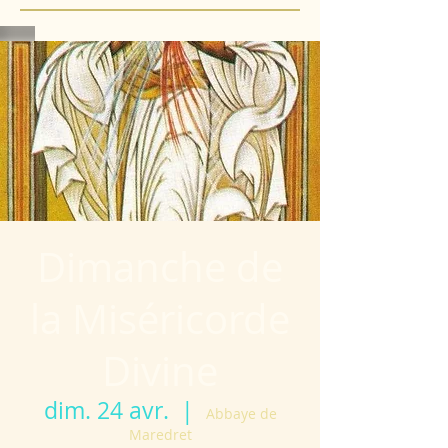
Dimanche de
la Miséricorde
Divine
dim. 24 avr.
  |  
Abbaye de
Maredret