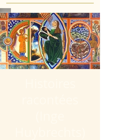
Histoires
racontées
(Inge
Huybrechts)