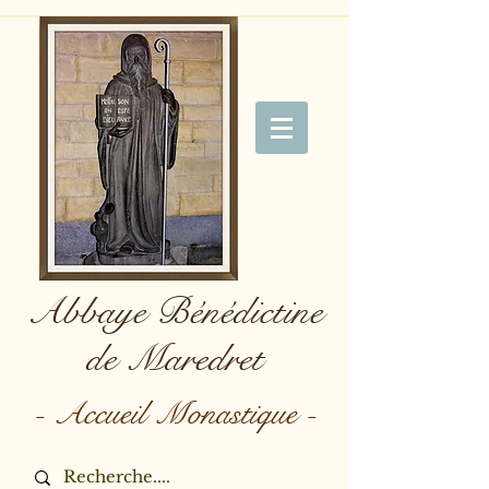
Abbaye Bénédictine
de Maredret
- Accueil Monastique -