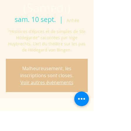
(Samedi)
sam. 10 sept.
  |  
Anhée
"Histoires d'épices et de simples de Ste
Hildegarde" racontées par Inge
Huybrechts. L'art du théâtre sur les pas
de Hildegard von Bingen.
Malheureusement, les
inscriptions sont closes.
Voir autres événements
Heure et lieu
10 sept. 2022, 11:00 – 11:30
Anhée, Rue des Laidmonts 9, 5537 Anhée,
Belgique