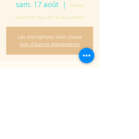
sam. 17 août
  |  
Anhée
"Vous êtes tous fils de la Lumière"
Les inscriptions sont closes
Voir d'autres événements
Heure et lieu
17 août 2024, 09:30 – 17:00
Anhée, Rue des Laidmonts 9, 5537 Anhée,
Belgique
À propos de l'événement
Journée de ressourcement animé par le 
diacre Eric Vermeer.