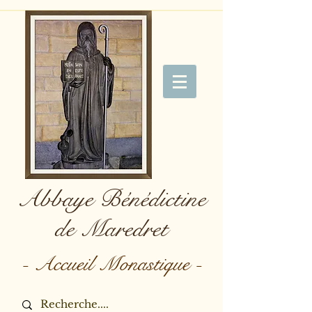
Abbaye Bénédictine
de Maredret
- Accueil Monastique -